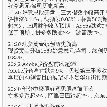
好意思元/盎司历史新高。
21:30 好意思股开盘｜三大指数小幅高开
谈指涨0.11%，纳指涨0.03%，标普500
超7%，上调财年收入预期；Adobe跌逾
低于预期；拼多多跌逾5%，波音跌2%。
21:20 现货黄金续创历史新高
现货黄金升破2580好意思元/盎司，续
0.85%。
20:42 Adobe股价盘前跌超9%
Adobe股价盘前跌超9%，天然第三季
季度的AI销售目的展望却不足华尔街预
20:40 部分中概股好意思股盘前下落
拼多多跌超5%，阿里巴巴跌超2%，京