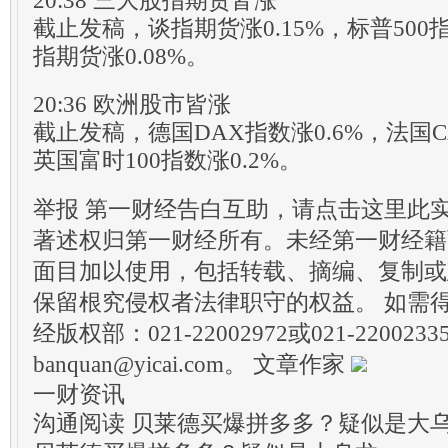
20:38 三大股指期货皆涨
截止发稿，谈指期货涨0.15%，标普500指
指期货涨0.08%。
20:36 欧洲股市皆涨
截止发稿，德国DAX指数涨0.6%，法国CA
英国富时100指数涨0.2%。
举报 第一财经告白互助，请点击这里此
著述权归第一财经所有。未经第一财经籍
面目加以使用，包括转载、摘编、复制或
保留根究侵权者法律职守的权益。 如需
经版权部：021-22002972或021-2200233
banquan@yicai.com。 文章作家
一财资讯
沟通阅读 贝莱德买爆拼多多？疑似是大