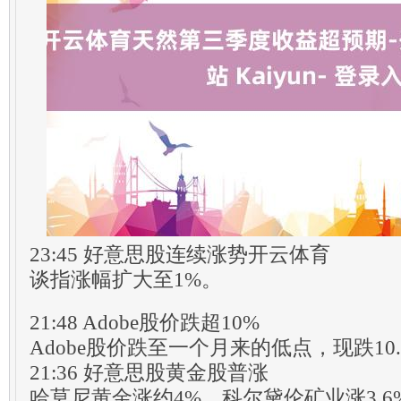
23:45 好意思股连续涨势开云体育
谈指涨幅扩大至1%。
21:48 Adobe股价跌超10%
Adobe股价跌至一个月来的低点，现跌10.
21:36 好意思股黄金股普涨
哈莫尼黄金涨约4%，科尔黛伦矿业涨3.6