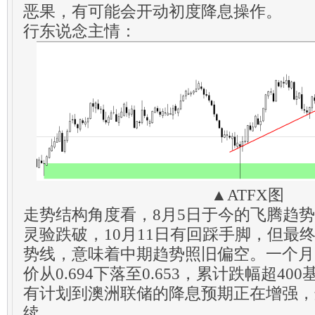
恶果，有可能会开动初度降息操作。
行东说念主情：
▲ATFX图
走势结构角度看，8月5日于今的飞腾趋势
灵验跌破，10月11日有回踩手脚，但最
势线，意味着中期趋势照旧偏空。一个月的
价从0.694下落至0.653，累计跌幅超4
有计划到澳洲联储的降息预期正在增强，
续。