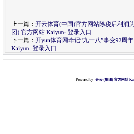
上一篇：
开云体育(中国)官方网站除税后利润为2
团) 官方网站 Kaiyun- 登录入口
下一篇：
开yun体育网牵记“九一八”事变92周年
Kaiyun- 登录入口
Powered by
开云 (集团) 官方网站 Ka