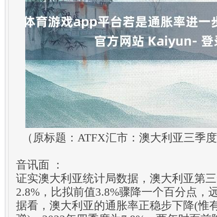
（原标题：ATFX汇市：澳大利亚三季度C
音讯面 ：
证实澳大利亚统计局数据，澳大利亚第三季
2.8%，比拟前值3.8%骤降一个百分点
据看，澳大利亚的通胀率正稳步下降(惟有