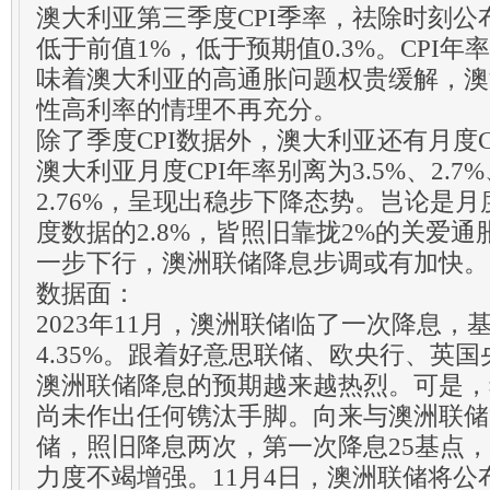
澳大利亚第三季度CPI季率，祛除时刻公布
低于前值1%，低于预期值0.3%。CPI
味着澳大利亚的高通胀问题权贵缓解，澳
性高利率的情理不再充分。
除了季度CPI数据外，澳大利亚还有月度C
澳大利亚月度CPI年率别离为3.5%、2.7%
2.76%，呈现出稳步下降态势。岂论是月
度数据的2.8%，皆照旧靠拢2%的关爱
一步下行，澳洲联储降息步调或有加快。
数据面：
2023年11月，澳洲联储临了一次降息，
4.35%。跟着好意思联储、欧央行、英
澳洲联储降息的预期越来越热烈。可是，
尚未作出任何镌汰手脚。向来与澳洲联储
储，照旧降息两次，第一次降息25基点，
力度不竭增强。11月4日，澳洲联储将