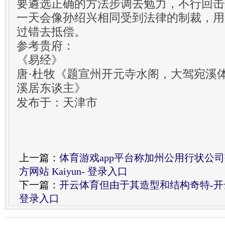
要遴选正确的方法步调去勉力，不行回击
一天会像孙绍兴相同受到法律的制裁，用
过错去抵偿。
参考贵府：
《易经》
唐·杜牧《题宣州开元寺水阁，大驾宛溪体
溪居东谈主》
发布于：天津市
上一篇：
体育游戏app平台称加州公用行状公司割
方网站 Kaiyun- 登录入口
下一篇：
开云体育但由于其造型和结构奇特-开云 (集
登录入口