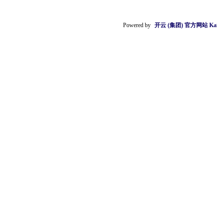
Powered by
开云 (集团) 官方网站 Ka