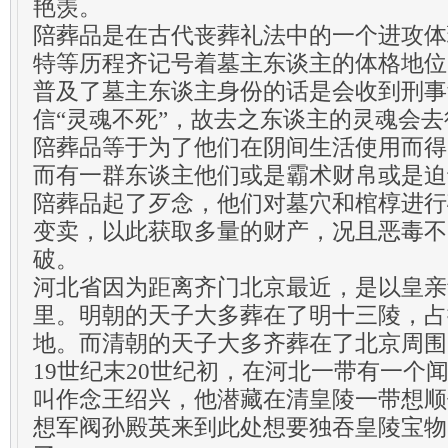
艳羡。
陪葬品是在古代丧葬礼法中的一个进攻体
特等历程齐记号着墓主东谈主的体格地位
普及了墓主东谈主身份的话是会收到刑事
信“灵魂不死”，故去之东谈主的灵魂会
陪葬品等于为了他们在阴间生活使用而得
而有一群东谈主他们或是霸术财帛或是迫
陪葬品起了歹念，他们对墓穴和棺椁进行
变卖，以此获取多量的财产，况且恶毒不
破。
河北省因为距离齐门北京最近，是以皇亲
里。明朝的天子大多葬在了明十三陵，占
地。而清朝的天子大多齐葬在了北京周围
19世纪末20世纪初，在河北一带有一个
叫作念王绍兴，他潜藏在清皇陵一带想顺
想军阀孙殿英来到此处想要独吞皇陵宝物