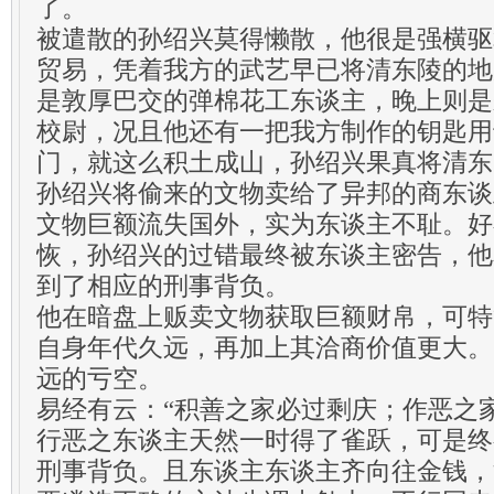
了。
被遣散的孙绍兴莫得懒散，他很是强横驱
贸易，凭着我方的武艺早已将清东陵的地
是敦厚巴交的弹棉花工东谈主，晚上则是
校尉，况且他还有一把我方制作的钥匙用
门，就这么积土成山，孙绍兴果真将清东
孙绍兴将偷来的文物卖给了异邦的商东谈
文物巨额流失国外，实为东谈主不耻。好
恢，孙绍兴的过错最终被东谈主密告，他
到了相应的刑事背负。
他在暗盘上贩卖文物获取巨额财帛，可特
自身年代久远，再加上其洽商价值更大。
远的亏空。
易经有云：“积善之家必过剩庆；作恶之
行恶之东谈主天然一时得了雀跃，可是终
刑事背负。且东谈主东谈主齐向往金钱，