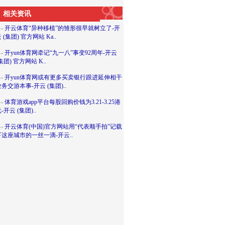
相关资讯
开云体育“异种移植”的雏形很早就树立了-开
>>
 (集团) 官方网站 Ka..
开yun体育网牵记“九一八”事变92周年-开云
>>
集团) 官方网站 K..
开yun体育网或有更多买卖银行跟进延伸相干
>>
务交游本事-开云 (集团)..
体育游戏app平台每股回购价钱为3.21-3.25港
>>
-开云 (集团)..
开云体育(中国)官方网站用“代表顺手拍”记载
>>
下这座城市的一丝一滴-开云..